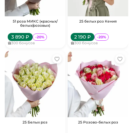
51 роза МИКС (красных/
25 белых роз Кения
белых/розовых)
3 890
₽
2 190
₽
-
20
%
-
20
%
300
бонусов
300
бонусов
25 Белых роз
25 Розово-белых роз