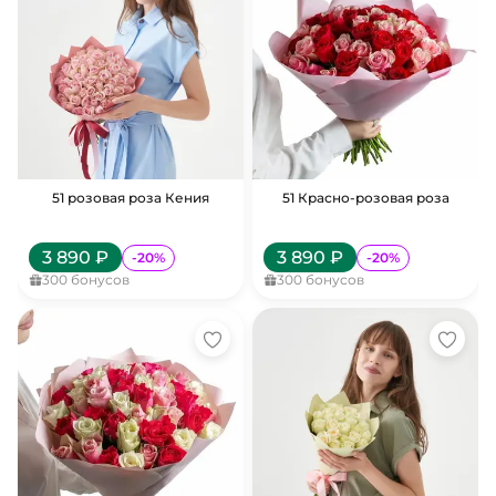
51 розовая роза Кения
51 Красно-розовая роза
3 890
₽
3 890
₽
-
20
%
-
20
%
300
бонусов
300
бонусов