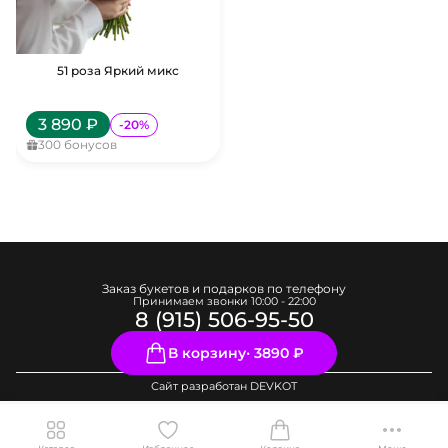
51 роза Яркий микс
3 890
₽
-
20
%
300
бонусов
Заказ букетов и подарков по телефону
Принимаем звонки
10:00 - 22:00
8 (915) 506-95-50
В корзину
‧
3890 ₽
Сайт разработан
DEVKOT