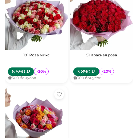
101 Роза микс
51 Красная роза
6 590
₽
3 890
₽
-
20
%
-
20
%
300
бонусов
300
бонусов