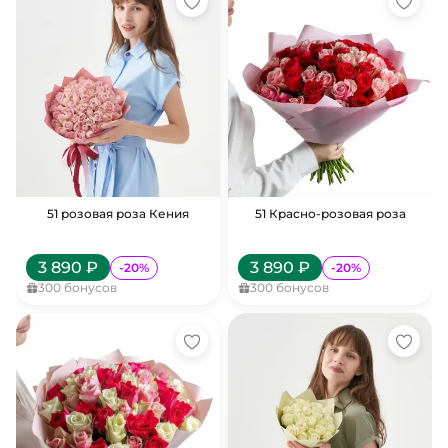
51 розовая роза Кения
51 Красно-розовая роза
3 890
₽
3 890
₽
-
20
%
-
20
%
300
бонусов
300
бонусов