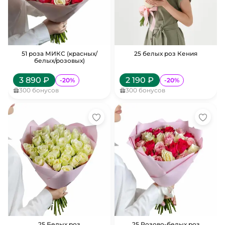
51 роза МИКС (красных/
25 белых роз Кения
белых/розовых)
3 890
₽
2 190
₽
-
20
%
-
20
%
300
бонусов
300
бонусов
25 Белых роз
25 Розово-белых роз