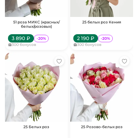
51 роза МИКС (красных/
25 белых роз Кения
белых/розовых)
3 890
₽
2 190
₽
-
20
%
-
20
%
300
бонусов
300
бонусов
25 Белых роз
25 Розово-белых роз