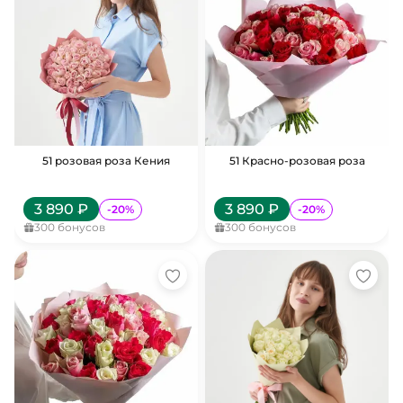
51 розовая роза Кения
51 Красно-розовая роза
3 890
₽
3 890
₽
-
20
%
-
20
%
300
бонусов
300
бонусов