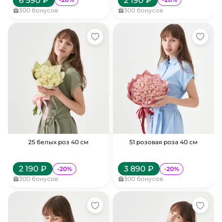
6 590
₽
2 190
₽
300
бонусов
300
бонусов
25 белых роз 40 см
51 розовая роза 40 см
2 190
₽
3 890
₽
-
20
%
-
20
%
300
бонусов
300
бонусов