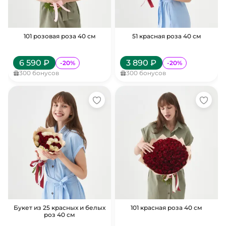
101 розовая роза 40 см
51 красная роза 40 см
6 590
₽
3 890
₽
-
20
%
-
20
%
300
бонусов
300
бонусов
Букет из 25 красных и белых
101 красная роза 40 см
роз 40 см