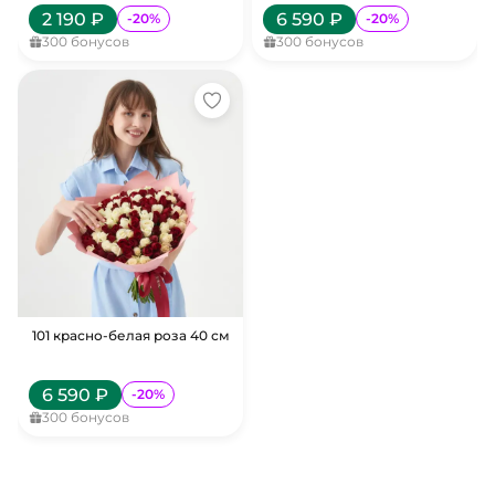
2 190
₽
6 590
₽
-
20
%
-
20
%
300
бонусов
300
бонусов
101 красно-белая роза 40 см
6 590
₽
-
20
%
300
бонусов