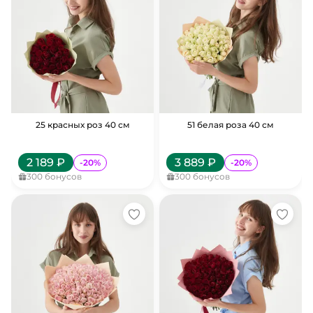
25 красных роз 40 см
51 белая роза 40 см
2 189
₽
3 889
₽
-
20
%
-
20
%
300
бонусов
300
бонусов