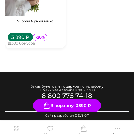
51 роза Яркий микс
3 890
₽
-
20
%
300
бонусов
Заказ букетов и подарков по телефону
Принимаем звонки
10:00 - 22:00
8 800 775 74-18
В корзину
‧
3890 ₽
Сайт разработан
DEVKOT