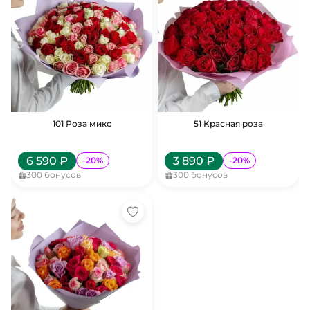
101 Роза микс
51 Красная роза
6 590
₽
3 890
₽
-
20
%
-
20
%
300
бонусов
300
бонусов