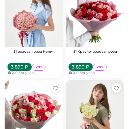
51 розовая роза Кения
51 Красно-розовая роза
3 890
₽
3 890
₽
-
20
%
-
20
%
300
бонусов
300
бонусов