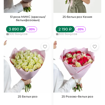
51 роза МИКС (красных/
25 белых роз Кения
белых/розовых)
3 890
₽
2 190
₽
-
20
%
-
20
%
300
бонусов
300
бонусов
25 Белых роз
25 Розово-белых роз