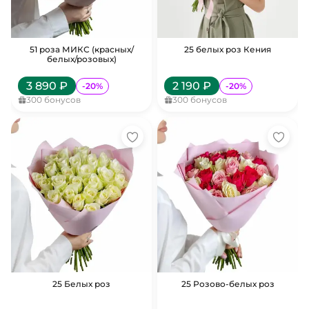
51 роза МИКС (красных/
25 белых роз Кения
белых/розовых)
3 890
₽
2 190
₽
-
20
%
-
20
%
300
бонусов
300
бонусов
25 Белых роз
25 Розово-белых роз