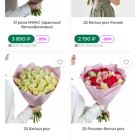
51 роза МИКС (красных/
25 белых роз Кения
белых/розовых)
3 890
₽
2 190
₽
-
20
%
-
20
%
300
бонусов
300
бонусов
25 Белых роз
25 Розово-белых роз