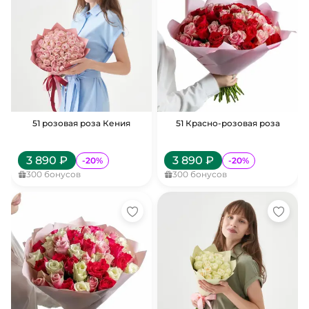
51 розовая роза Кения
51 Красно-розовая роза
3 890
₽
3 890
₽
-
20
%
-
20
%
300
бонусов
300
бонусов