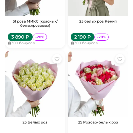
51 роза МИКС (красных/
25 белых роз Кения
белых/розовых)
3 890
₽
2 190
₽
-
20
%
-
20
%
300
бонусов
300
бонусов
25 Белых роз
25 Розово-белых роз