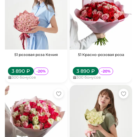
51 розовая роза Кения
51 Красно-розовая роза
3 890
₽
3 890
₽
-
20
%
-
20
%
300
бонусов
300
бонусов