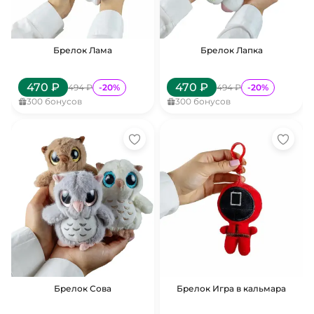
Брелок Лама
Брелок Лапка
470
₽
470
₽
494
₽
-
20
%
494
₽
-
20
%
300
бонусов
300
бонусов
Брелок Сова
Брелок Игра в кальмара