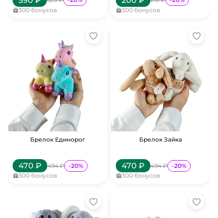
590
₽
200
₽
300
бонусов
300
бонусов
Брелок Единорог
Брелок Зайка
470
₽
470
₽
494
₽
-
20
%
494
₽
-
20
%
300
бонусов
300
бонусов