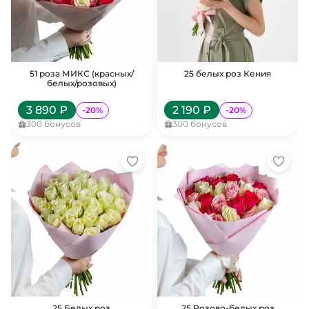
51 роза МИКС (красных/
25 белых роз Кения
белых/розовых)
3 890
₽
2 190
₽
-
20
%
-
20
%
300
бонусов
300
бонусов
25 Белых роз
25 Розово-белых роз