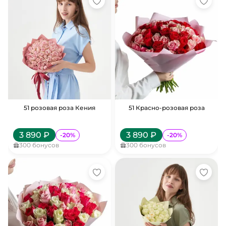
51 розовая роза Кения
51 Красно-розовая роза
3 890
₽
3 890
₽
-
20
%
-
20
%
300
бонусов
300
бонусов