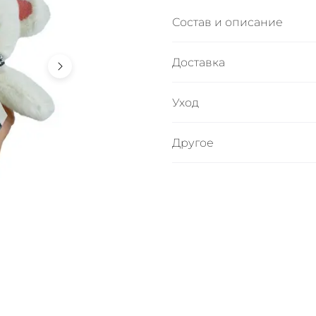
Перейти в каталог
Состав и описание
Игрушка-брелок "Мишка" в
Доставка
Мы доставим ваш букет с з
Уход
Чтобы букет радовал вас д
Другое
-Меняйте воду в вазе ежед
-Подрезайте стебли на 1-2 
-Удаляйте увядшие листья 
-Держите букет вдали от 