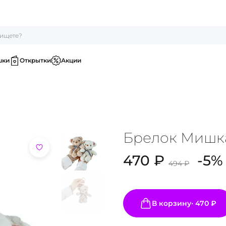
шки
Открытки
Акции
Брелок Мишк
470 ₽
-
5
%
494
₽
Увы, мы не нашли то,
что вы искали :(
В корзину
‧
470 ₽