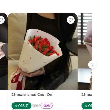
25 тюльпанов Спот Он
25 тюльпанов 
4 015
₽
4 015
₽
4216
₽
-
20
%
4216