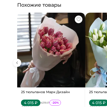
Похожие товары
25 тюльпанов Марк Дизайн
25 тюльп
4 015
₽
4 015
₽
4216
₽
-
20
%