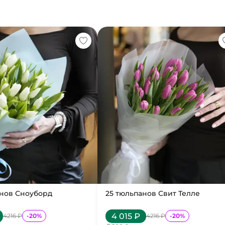
анов Сноуборд
25 тюльпанов Свит Телле
4 015
₽
4216
₽
-
20
%
4216
₽
-
20
%